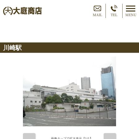
MAIL
TEL
MENU
川崎駅
画像タップで拡大表示【
1
/1】