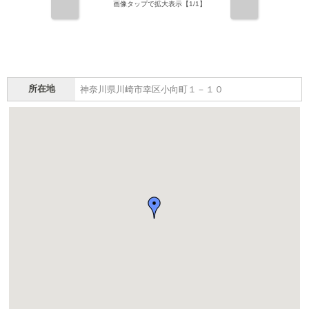
前
次
画像タップで拡大表示【
1
/1】
所在地
神奈川県川崎市幸区小向町１－１０