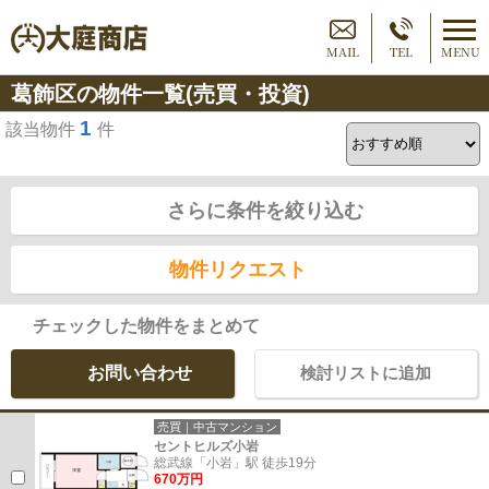
MAIL
TEL
MENU
葛飾区の物件一覧(売買・投資)
1
該当物件
件
さらに条件を絞り込む
物件リクエスト
チェックした物件をまとめて
お問い合わせ
検討リストに追加
売買｜中古マンション
セントヒルズ小岩
総武線「小岩」駅 徒歩19分
670万円