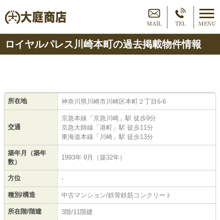
MAIL
TEL
MENU
ロイヤルパレス川崎本町の過去掲載物件情報
所在地
神奈川県川崎市川崎区本町２丁目6-6
京急本線「京急川崎」駅 徒歩9分
交通
京急大師線「港町」駅 徒歩11分
東海道本線「川崎」駅 徒歩13分
築年月（築年
1993年 9月（築32年）
数）
方位
-
種別/構造
中古マンション/鉄骨鉄筋コンクリート
所在階/階建
3階/11階建