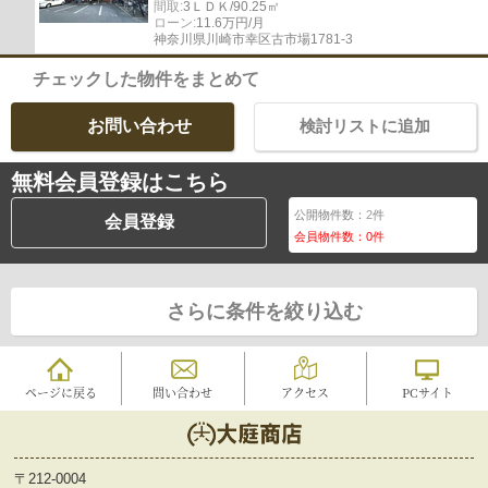
間取:
3ＬＤＫ/90.25㎡
ローン:
11.6万円/月
神奈川県川崎市幸区古市場1781-3
チェックした物件をまとめて
お問い合わせ
検討リストに追加
無料会員登録はこちら
公開物件数：
2
件
会員登録
会員物件数：
0
件
さらに条件を絞り込む
ページに戻る
問い合わせ
アクセス
PCサイト
〒212-0004