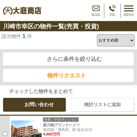
MAIL
TEL
MENU
川崎市幸区の物件一覧(売買・投資)
1
該当物件
件
さらに条件を絞り込む
物件リクエスト
チェックした物件をまとめて
お問い合わせ
検討リストに追加
売買｜中古マンション
新川崎グランドハイツ
南武線「鹿島田」駅 徒歩12分
4,480万円