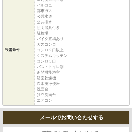
バルコニー
都市ガス
公営水道
公共排水
照明器具付き
駐輪場
バイク置場あり
ガスコンロ
設備条件
コンロ２口以上
システムキッチン
コンロ３口
バス・トイレ別
追焚機能浴室
浴室乾燥機
温水洗浄便座
洗面台
独立洗面台
エアコン
メールでお問い合わせする