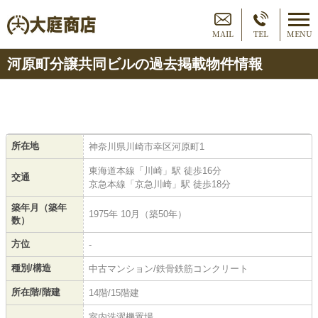
MAIL
TEL
MENU
河原町分譲共同ビルの過去掲載物件情報
所在地
神奈川県川崎市幸区河原町1
東海道本線「川崎」駅 徒歩16分
交通
京急本線「京急川崎」駅 徒歩18分
築年月（築年
1975年 10月（築50年）
数）
方位
-
種別/構造
中古マンション/鉄骨鉄筋コンクリート
所在階/階建
14階/15階建
室内洗濯機置場