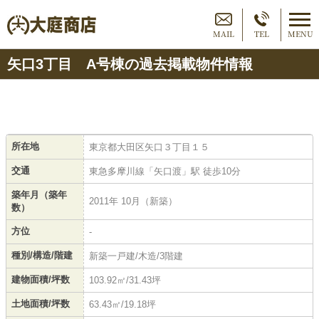
MAIL
TEL
MENU
矢口3丁目 A号棟の過去掲載物件情報
所在地
東京都大田区矢口３丁目１５
交通
東急多摩川線「矢口渡」駅 徒歩10分
築年月（築年
2011年 10月（新築）
数）
方位
-
種別/構造/階建
新築一戸建/木造/3階建
建物面積/坪数
103.92㎡/31.43坪
土地面積/坪数
63.43㎡/19.18坪