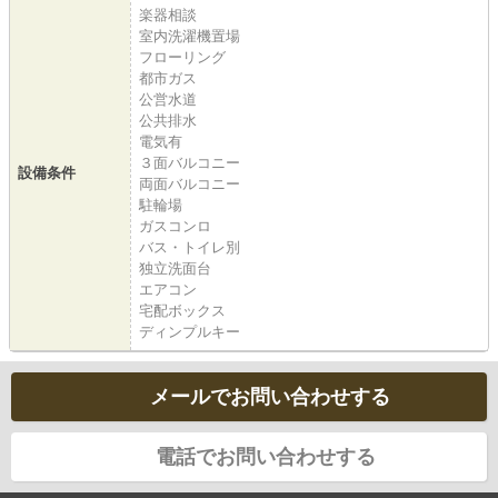
楽器相談
室内洗濯機置場
フローリング
都市ガス
公営水道
公共排水
電気有
３面バルコニー
設備条件
両面バルコニー
駐輪場
ガスコンロ
バス・トイレ別
独立洗面台
エアコン
宅配ボックス
ディンプルキー
メールでお問い合わせする
電話でお問い合わせする