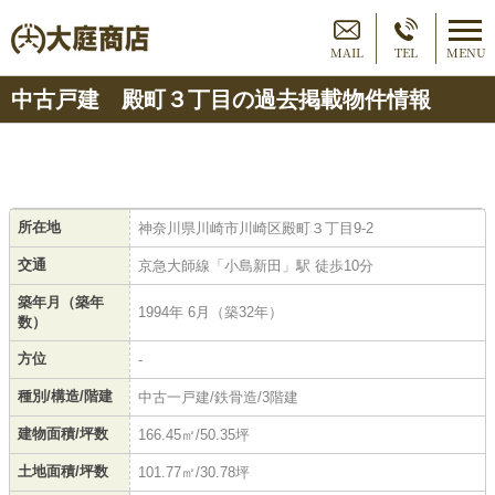
MAIL
TEL
MENU
中古戸建 殿町３丁目の過去掲載物件情報
所在地
神奈川県川崎市川崎区殿町３丁目9-2
交通
京急大師線「小島新田」駅 徒歩10分
築年月（築年
1994年 6月（築32年）
数）
方位
-
種別/構造/階建
中古一戸建/鉄骨造/3階建
建物面積/坪数
166.45㎡/50.35坪
土地面積/坪数
101.77㎡/30.78坪