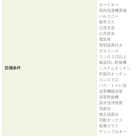
カードキー
室内洗濯機置場
バルコニー
都市ガス
公営水道
公共排水
電気有
照明器具付き
ガスコンロ
コンロ２口以上
食器洗い乾燥機
設備条件
システムキッチン
対面式キッチン
コンロ３口
バス・トイレ別
追焚機能浴室
浴室乾燥機
温水洗浄便座
洗面台
独立洗面台
宅配ボックス
複層ガラス
ディンプルキー