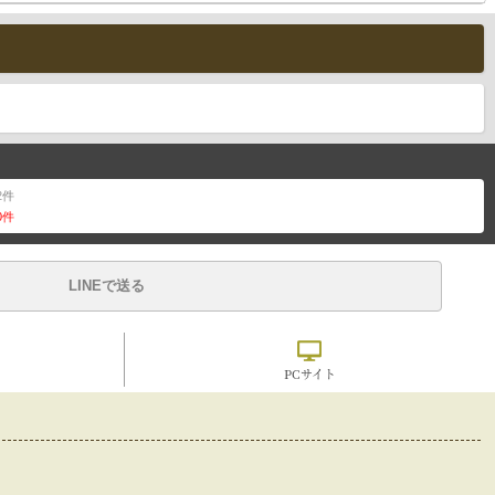
2
件
0
件
LINEで送る
PCサイト