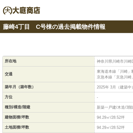
藤崎4丁目 C号棟の過去掲載物件情報
所在地
神奈川県川崎市川崎区
東海道本線「川崎」駅
交通
京急本線「京急川崎」
築年月（築年数）
2025年 3月（建築中
方位
-
種別/構造/階建
新築一戸建/木造/3階
建物面積/坪数
94.29㎡/28.52坪
土地面積/坪数
94.29㎡/28.52坪