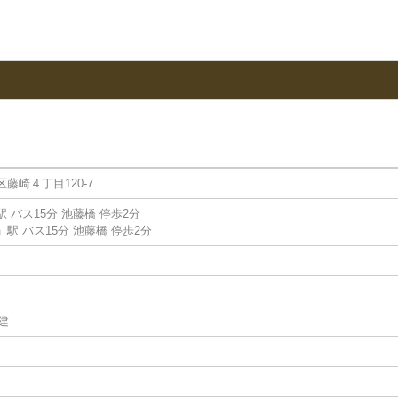
藤崎４丁目120-7
 バス15分 池藤橋 停歩2分
駅 バス15分 池藤橋 停歩2分
）
建