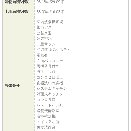
建物面積/坪数
96.18㎡/29.09坪
土地面積/坪数
53.00㎡/16.03坪
室内洗濯機置場
都市ガス
公営水道
公共排水
二重サッシ
24時間換気システム
電気有
２面バルコニー
照明器具付き
ガスコンロ
コンロ２口以上
食器洗い乾燥機
設備条件
システムキッチン
対面式キッチン
コンロ３口
バス・トイレ別
追焚機能浴室
浴室乾燥機
トイレ２ヶ所
独立洗面台