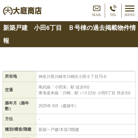
MAIL
TEL
MENU
新築戸建 小田6丁目 Ｂ号棟の過去掲載物件情
報
所在地
神奈川県川崎市川崎区小田６丁目75-6
南武線「小田栄」駅 徒歩9分
交通
東海道本線「川崎」駅 バス12分 小田6丁目 停歩3分
築年月（築年
2025年 8月（建築中）
数）
方位
-
種別/構造/階建
新築一戸建/木造/3階建