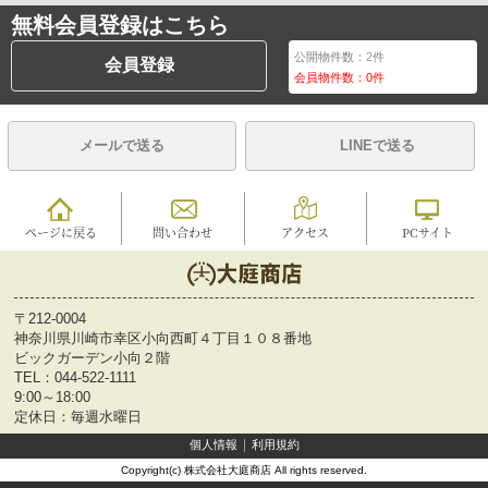
無料会員登録はこちら
公開物件数：
2
件
会員登録
会員物件数：
0
件
メールで送る
LINEで送る
ページに戻る
問い合わせ
アクセス
PCサイト
〒212-0004
神奈川県川崎市幸区小向西町４丁目１０８番地
ビックガーデン小向２階
TEL：
044-522-1111
9:00～18:00
定休日：毎週水曜日
個人情報
利用規約
Copyright(c) 株式会社大庭商店 All rights reserved.