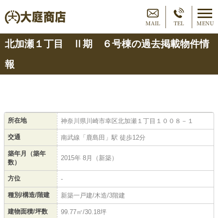
MAIL
TEL
MENU
北加瀬１丁目 Ⅱ期 ６号棟の過去掲載物件情
報
所在地
神奈川県川崎市幸区北加瀬１丁目１００８－１
交通
南武線「鹿島田」駅 徒歩12分
築年月（築年
2015年 8月（新築）
数）
方位
-
種別/構造/階建
新築一戸建/木造/3階建
建物面積/坪数
99.77㎡/30.18坪