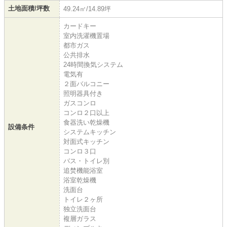
土地面積/坪数
49.24㎡/14.89坪
カードキー
室内洗濯機置場
都市ガス
公共排水
24時間換気システム
電気有
２面バルコニー
照明器具付き
ガスコンロ
コンロ２口以上
食器洗い乾燥機
設備条件
システムキッチン
対面式キッチン
コンロ３口
バス・トイレ別
追焚機能浴室
浴室乾燥機
洗面台
トイレ２ヶ所
独立洗面台
複層ガラス