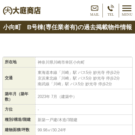
MAIL
TEL
MENU
小向町 B号棟(専任業者有)の過去掲載物件情報
所在地
神奈川県川崎市幸区小向町
東海道本線「川崎」駅 バス5分 妙光寺 停歩2分
交通
京浜東北線「川崎」駅 バス5分 妙光寺 停歩2分
南武線「川崎」駅 バス5分 妙光寺 停歩2分
築年月（築年
2023年 7月（建築中）
数）
方位
-
種別/構造/階建
新築一戸建/木造/3階建
建物面積/坪数
99.98㎡/30.24坪