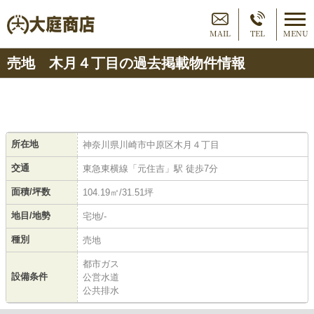
MAIL
TEL
MENU
売地 木月４丁目の過去掲載物件情報
所在地
神奈川県川崎市中原区木月４丁目
交通
東急東横線「元住吉」駅 徒歩7分
面積/坪数
104.19㎡/31.51坪
地目/地勢
宅地/-
種別
売地
都市ガス
設備条件
公営水道
公共排水