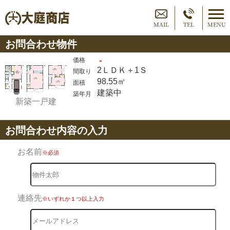
MAIL
TEL
MENU
お問合わせ物件
-
価格
2ＬＤＫ＋1Ｓ
間取り
98.55㎡
面積
建築中
築年月
新築一戸建
お問合わせ内容の入力
お名前
※必須
連絡先
※いずれか１つ以上入力