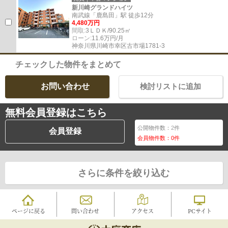
新川崎グランドハイツ
南武線「鹿島田」駅 徒歩12分
4,480万円
間取:
3ＬＤＫ/90.25㎡
ローン:
11.6万円/月
神奈川県川崎市幸区古市場1781-3
チェックした物件をまとめて
お問い合わせ
検討リストに追加
無料会員登録はこちら
公開物件数：
2
件
会員登録
会員物件数：
0
件
さらに条件を絞り込む
ページに戻る
問い合わせ
アクセス
PCサイト