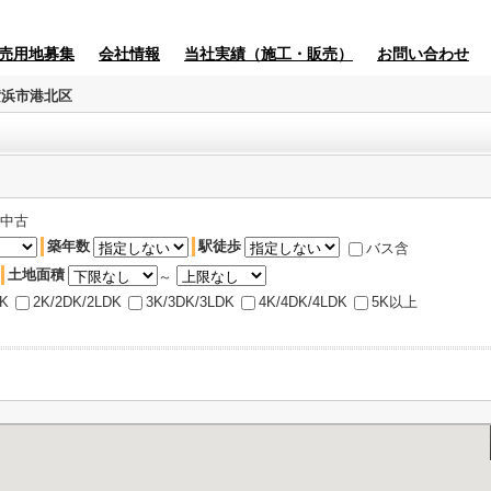
売用地募集
会社情報
当社実績（施工・販売）
お問い合わせ
横浜市港北区
中古
築年数
駅徒歩
バス含
土地面積
～
DK
2K/2DK/2LDK
3K/3DK/3LDK
4K/4DK/4LDK
5K以上