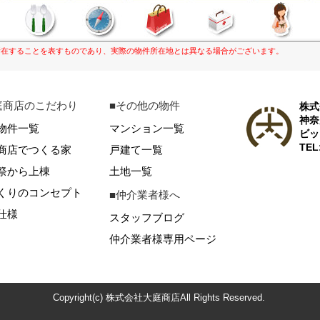
康
所在することを表すものであり、実際の物件所在地とは異なる場合がございます。
庭商店のこだわり
■その他の物件
株式
神奈
物件一覧
マンション一覧
ビッ
TEL
商店でつくる家
戸建て一覧
祭から上棟
土地一覧
くりのコンセプト
■仲介業者様へ
仕様
スタッフブログ
仲介業者様専用ページ
Copyright(c) 株式会社大庭商店All Rights Reserved.