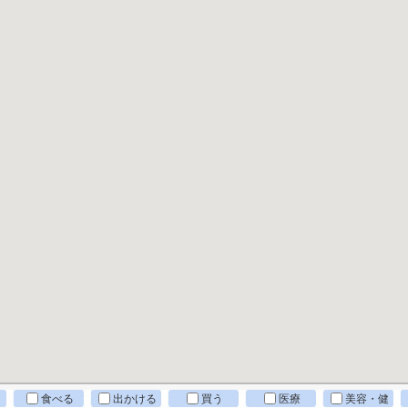
食べる
出かける
買う
医療
美容・健