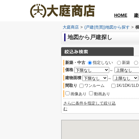
HOME
建
大庭商店
>
(戸建(売買))地図から探す
>
地図から戸建探し
新築・中古
指定しない
新築
価格
～
建物面積
～
間取り
ワンルーム
1K/1DK/1L
画像あり
動画あり
さらに条件を指定して絞り込
む