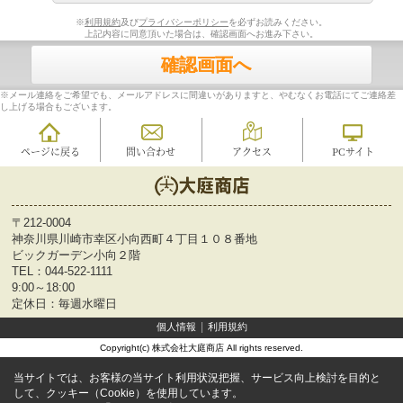
※
利用規約
及び
プライバシーポリシー
を必ずお読みください。
上記内容に同意頂いた場合は、確認画面へお進み下さい。
確認画面へ
※メール連絡をご希望でも、メールアドレスに間違いがありますと、やむなくお電話にてご連絡差
し上げる場合もございます。
ページに戻る
問い合わせ
アクセス
PCサイト
〒212-0004
神奈川県川崎市幸区小向西町４丁目１０８番地
ビックガーデン小向２階
TEL：
044-522-1111
9:00～18:00
定休日：毎週水曜日
個人情報
利用規約
Copyright(c) 株式会社大庭商店 All rights reserved.
当サイトでは、お客様の当サイト利用状況把握、サービス向上検討を目的と
して、クッキー（Cookie）を使用しています。