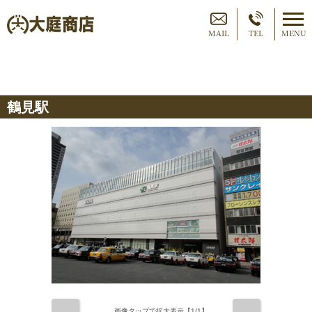
MAIL
TEL
MENU
鶴見駅
画像タップで拡大表示【
1
/1】