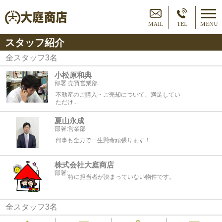
MAIL
TEL
MENU
スタッフ紹介
全スタッフ
3
名
小松原和典
部署:
売買営業部
不動産のご購入・ご売却について、満足してい
ただけ...
夏山永成
部署:
営業部
何事も全力で一生懸命頑張ります！
株式会社大庭商店
部署:
特に担当者が決まっていない物件です。
全スタッフ3名