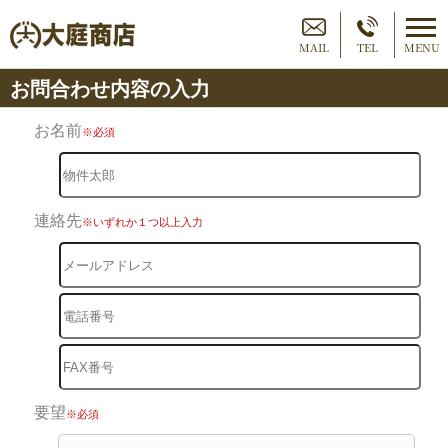
MAIL
TEL
MENU
お問合わせ内容の入力
お名前
※必須
連絡先
※いずれか１つ以上入力
要望
※必須