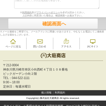
※
利用規約
及び
プライバシーポリシー
を必ずお読みください。
上記内容に同意頂いた場合は、確認画面へお進み下さい。
確認画面へ
※メール連絡をご希望でも、メールアドレスに間違いがありますと、やむなくお電話にてご連絡差
し上げる場合もございます。
ページに戻る
問い合わせ
アクセス
PCサイト
〒212-0004
神奈川県川崎市幸区小向西町４丁目１０８番地
ビックガーデン小向２階
TEL：
044-522-1111
9:00～18:00
定休日：毎週水曜日
個人情報
利用規約
Copyright(c) 株式会社大庭商店 All rights reserved.