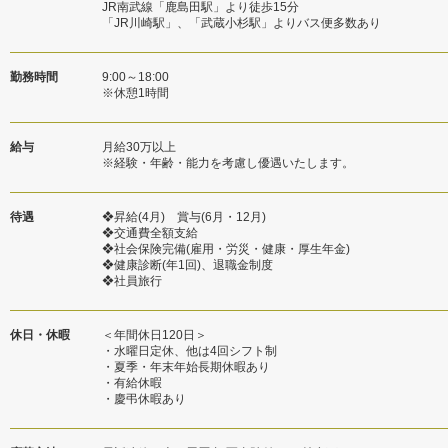
JR南武線「鹿島田駅」より徒歩15分
「JR川崎駅」、「武蔵小杉駅」よりバス便多数あり
勤務時間
9:00～18:00
※休憩1時間
給与
月給30万以上
※経験・年齢・能力を考慮し優遇いたします。
待遇
❖昇給(4月) 賞与(6月・12月)
❖交通費全額支給
❖社会保険完備(雇用・労災・健康・厚生年金)
❖健康診断(年1回)、退職金制度
❖社員旅行
休日・休暇
＜年間休日120日＞
・水曜日定休、他は4回シフト制
・夏季・年末年始長期休暇あり
・有給休暇
・慶弔休暇あり