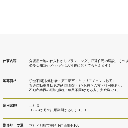
仕事内容
分譲用土地の仕入れからプランニング、戸建住宅の建設、その
必要な知識やノウハウは入社後に教えてもらえます！
応募資格
学歴不問(未経験者・第二新卒・キャリアチェンジ歓迎)
普通自動車運転免許(AT車限定可)をお持ちの方・社用車あり。
不動産業界の経験(職種・年数不問)がある方、大歓迎です。
雇用形態
正社員
（2～3か月の試用期間があります。）
勤務地・交通
本社／川崎市幸区小向西町4-108