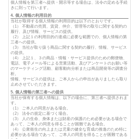
個人情報を第三者へ提供・開示等する場合は、法令の定める手続
きに則って行います。
4. 個人情報の利用目的
当社が取得する個人情報の利用目的は以下のとおりです。
（1） 不動産の売買、賃貸、仲介、管理等の取引に関する契約の
履行、及び情報、サービスの提供。
（2） 上記１の利用目的の達成に必要な範囲での、個人情報の第
三者への提供。
（3） 当社が取り扱う商品に関する契約の履行、情報、サービス
の提供。
（4） 上記１、３の商品・情報・サービス提供のための郵便物、
電話、電子メール等による営業活動、及びアンケートのお願い等
のマーケティング活動、顧客動向分析または商品開発等の調査分
析。
情報、サービスの提供は、ご本人からの申出がありましたら取り
止めさせていただきます。
5. 個人情報の第三者への提供
当社が保有する個人情報は、以下の場合に、第三者へ提供されま
す。
（1） ご本人の同意がある場合。
（2） 法令の規定に基づく場合。
（3） 人の生命、身体または財産の保護のため必要がある場合で
あって、ご本人の同意を得ることが困難である場合。
（4） 公衆衛生の向上または児童の健全な育成の推進のため特に
必要がある場合であって、ご本人の同意を得ることが困難である