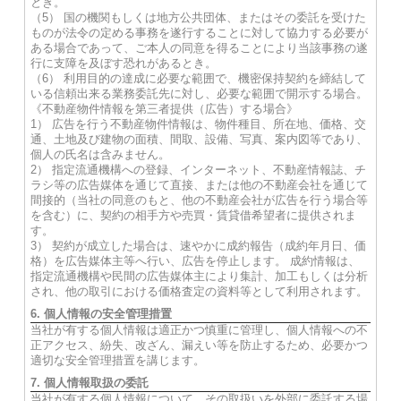
とき。
（5） 国の機関もしくは地方公共団体、またはその委託を受けた
ものが法令の定める事務を遂行することに対して協力する必要が
ある場合であって、ご本人の同意を得ることにより当該事務の遂
行に支障を及ぼす恐れがあるとき。
（6） 利用目的の達成に必要な範囲で、機密保持契約を締結して
いる信頼出来る業務委託先に対し、必要な範囲で開示する場合。
《不動産物件情報を第三者提供（広告）する場合》
1） 広告を行う不動産物件情報は、物件種目、所在地、価格、交
通、土地及び建物の面積、間取、設備、写真、案内図等であり、
個人の氏名は含みません。
2） 指定流通機構への登録、インターネット、不動産情報誌、チ
ラシ等の広告媒体を通じて直接、または他の不動産会社を通じて
間接的（当社の同意のもと、他の不動産会社が広告を行う場合等
を含む）に、契約の相手方や売買・賃貸借希望者に提供されま
す。
3） 契約が成立した場合は、速やかに成約報告（成約年月日、価
格）を広告媒体主等へ行い、広告を停止します。 成約情報は、
指定流通機構や民間の広告媒体主により集計、加工もしくは分析
され、他の取引における価格査定の資料等として利用されます。
6. 個人情報の安全管理措置
当社が有する個人情報は適正かつ慎重に管理し、個人情報への不
正アクセス、紛失、改ざん、漏えい等を防止するため、必要かつ
適切な安全管理措置を講じます。
7. 個人情報取扱の委託
当社が有する個人情報について、その取扱いを外部に委託する場