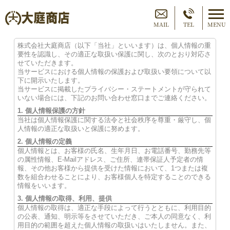
MAIL
TEL
MENU
株式会社大庭商店（以下「当社」といいます）は、個人情報の重
要性を認識し、その適正な取扱い保護に関し、次のとおり対応さ
せていただきます。
当サービスにおける個人情報の保護および取扱い要領について以
下に開示いたします。
当サービスに掲載したプライバシー・ステートメントが守られて
いない場合には、下記のお問い合わせ窓口までご連絡ください。
1. 個人情報保護の方針
当社は個人情報保護に関する法令と社会秩序を尊重・厳守し、個
人情報の適正な取扱いと保護に努めます。
2. 個人情報の定義
個人情報とは、お客様の氏名、生年月日、お電話番号、勤務先等
の属性情報、E-Mailアドレス、ご住所、連帯保証人予定者の情
報、その他お客様から提供を受けた情報において、1つまたは複
数を組合わせることにより、お客様個人を特定することのできる
情報をいいます。
3. 個人情報の取得、利用、提供
個人情報の取得は、適正な手段によって行うとともに、利用目的
の公表、通知、明示等をさせていただき、ご本人の同意なく、利
用目的の範囲を超えた個人情報の取扱いはいたしません。また、