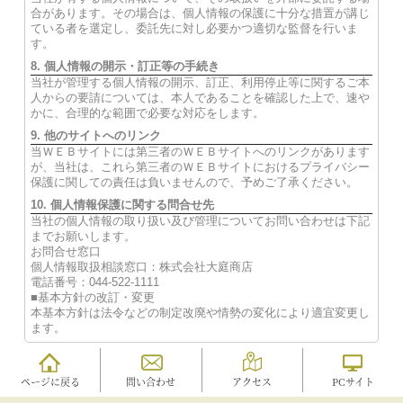
合があります。その場合は、個人情報の保護に十分な措置が講じ
ている者を選定し、委託先に対し必要かつ適切な監督を行いま
す。
8. 個人情報の開示・訂正等の手続き
当社が管理する個人情報の開示、訂正、利用停止等に関するご本
人からの要請については、本人であることを確認した上で、速や
かに、合理的な範囲で必要な対応をします。
9. 他のサイトへのリンク
当ＷＥＢサイトには第三者のＷＥＢサイトへのリンクがあります
が、当社は、これら第三者のＷＥＢサイトにおけるプライバシー
保護に関しての責任は負いませんので、予めご了承ください。
10. 個人情報保護に関する問合せ先
当社の個人情報の取り扱い及び管理についてお問い合わせは下記
までお願いします。
お問合せ窓口
個人情報取扱相談窓口：株式会社大庭商店
電話番号：044-522-1111
■基本方針の改訂・変更
本基本方針は法令などの制定改廃や情勢の変化により適宜変更し
ます。
ページに戻る
問い合わせ
アクセス
PCサイト