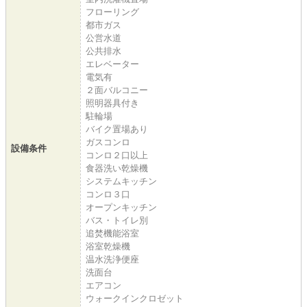
フローリング
都市ガス
公営水道
公共排水
エレベーター
電気有
２面バルコニー
照明器具付き
駐輪場
バイク置場あり
ガスコンロ
設備条件
コンロ２口以上
食器洗い乾燥機
システムキッチン
コンロ３口
オープンキッチン
バス・トイレ別
追焚機能浴室
浴室乾燥機
温水洗浄便座
洗面台
エアコン
ウォークインクロゼット