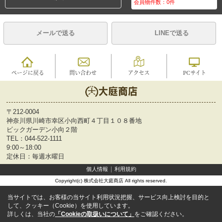
会員物件数：
0
件
メールで送る
LINEで送る
ページに戻る
問い合わせ
アクセス
PCサイト
〒212-0004
神奈川県川崎市幸区小向西町４丁目１０８番地
ビックガーデン小向２階
TEL：
044-522-1111
9:00～18:00
定休日：毎週水曜日
個人情報
利用規約
Copyright(c) 株式会社大庭商店 All rights reserved.
当サイトでは、お客様の当サイト利用状況把握、サービス向上検討を目的と
して、クッキー（Cookie）を使用しています。
詳しくは、当社の
「Cookieの取扱いについて」
をご確認ください。