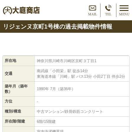
MAIL
TEL
MENU
リジェンヌ京町1号棟の過去掲載物件情報
所在地
神奈川県川崎市川崎区京町３丁目1
南武線「小田栄」駅 徒歩14分
交通
東海道本線「川崎」駅 バス13分 小田2丁目 停歩2分
築年月（築年
1990年 7月（築36年）
数）
方位
-
種別/構造
中古マンション/鉄骨鉄筋コンクリート
所在階/階建
6階/15階建
室内洗濯機置場