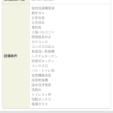
室内洗濯機置場
都市ガス
公営水道
公共排水
電気有
２面バルコニー
照明器具付き
ガスコンロ
コンロ２口以上
食器洗い乾燥機
設備条件
システムキッチン
対面式キッチン
コンロ３口
バス・トイレ別
追焚機能浴室
浴室乾燥機
温水洗浄便座
洗面台
トイレ２ヶ所
宅配ボックス
複層ガラス