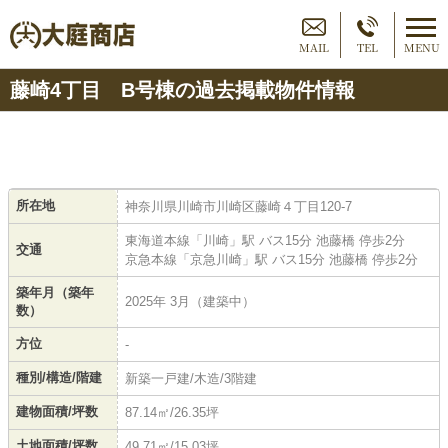
MAIL
TEL
MENU
藤崎4丁目 B号棟の過去掲載物件情報
所在地
神奈川県川崎市川崎区藤崎４丁目120-7
東海道本線「川崎」駅 バス15分 池藤橋 停歩2分
交通
京急本線「京急川崎」駅 バス15分 池藤橋 停歩2分
築年月（築年
2025年 3月（建築中）
数）
方位
-
種別/構造/階建
新築一戸建/木造/3階建
建物面積/坪数
87.14㎡/26.35坪
土地面積/坪数
49.71㎡/15.03坪