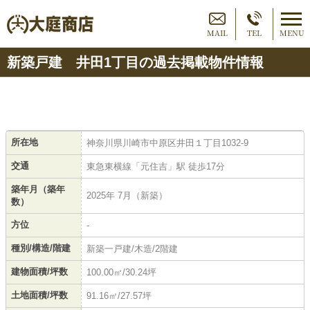
MAIL
TEL
MENU
新築戸建 井田1丁目の過去掲載物件情報
所在地
神奈川県川崎市中原区井田１丁目1032-9
交通
東急東横線「元住吉」駅 徒歩17分
築年月（築年
2025年 7月（新築）
数）
方位
-
種別/構造/階建
新築一戸建/木造/2階建
建物面積/坪数
100.00㎡/30.24坪
土地面積/坪数
91.16㎡/27.57坪