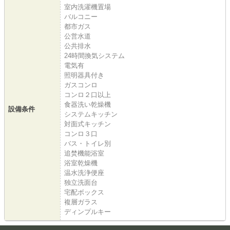
室内洗濯機置場
バルコニー
都市ガス
公営水道
公共排水
24時間換気システム
電気有
照明器具付き
ガスコンロ
コンロ２口以上
食器洗い乾燥機
設備条件
システムキッチン
対面式キッチン
コンロ３口
バス・トイレ別
追焚機能浴室
浴室乾燥機
温水洗浄便座
独立洗面台
宅配ボックス
複層ガラス
ディンプルキー