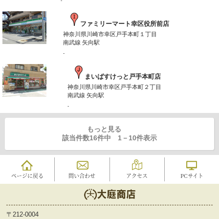
-
ファミリーマート幸区役所前店
神奈川県川崎市幸区戸手本町１丁目
南武線 矢向駅
-
まいばすけっと戸手本町店
神奈川県川崎市幸区戸手本町２丁目
南武線 矢向駅
-
もっと見る
該当件数16件中
1
－
10
件表示
ページに戻る
問い合わせ
アクセス
PCサイト
〒212-0004