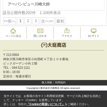
アーバンビュー川崎大師
該当公開件数
202
件 1-100件表示
1
2
3
<<前へ
次へ>>
最初
ページに戻る
問い合わせ
アクセス
PCサイト
〒212-0004
神奈川県川崎市幸区小向西町４丁目１０８番地
ビックガーデン小向２階
TEL：
044-522-1111
9:00～18:00
定休日：毎週水曜日
個人情報
利用規約
Copyright(c) 株式会社大庭商店 All rights reserved.
当サイトでは、お客様の当サイト利用状況把握、サービス向上検討を目的と
して、クッキー（Cookie）を使用しています。
詳しくは、当社の
「Cookieの取扱いについて」
をご確認ください。